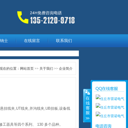
纳士
在线留言
联系我们
现在的位置：
网站首页
>>
关于我们
>> 企业简介
挂线夹,UT线夹,并沟线夹,UB挂板,设备线
器具等四个系列、 130 多个品种。