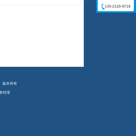
135-2120-9718
版本所有
人：李经理