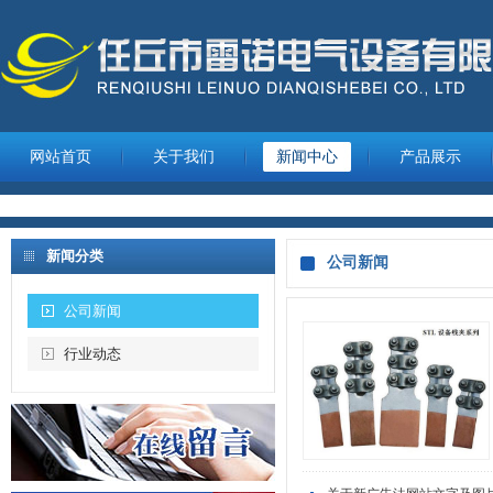
网站首页
关于我们
新闻中心
产品展示
新闻分类
公司新闻
公司新闻
行业动态