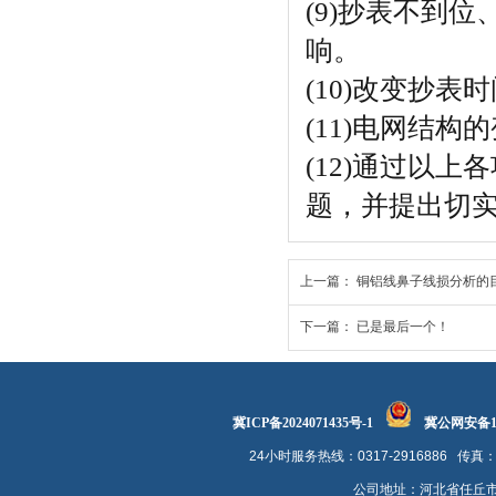
(9)抄表不到
响。
(10)改变抄
(11)电网结
(12)通过以
题，并提出切
上一篇：
铜铝线鼻子线损分析的
下一篇： 已是最后一个！
冀ICP备2024071435号-1
冀公网安备130
24小时服务热线：0317-2916886 传真：0
公司地址：河北省任丘